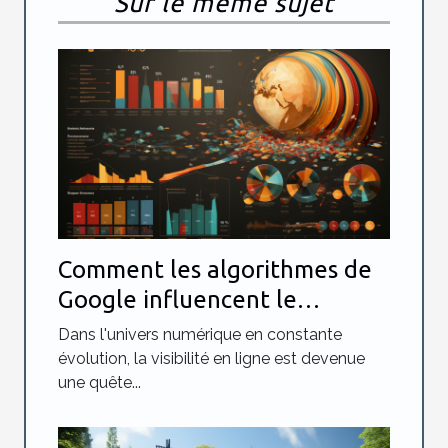
Sur le même sujet
Comment les algorithmes de
Google influencent le
référencement naturel des
Dans l'univers numérique en constante
sites web
évolution, la visibilité en ligne est devenue
une quête...