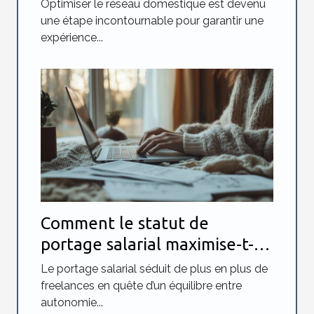
télétravail ?
Optimiser le réseau domestique est devenu
une étape incontournable pour garantir une
expérience...
Comment le statut de
portage salarial maximise-t-il
sécurité et liberté pour les
Le portage salarial séduit de plus en plus de
freelances ?
freelances en quête d’un équilibre entre
autonomie...