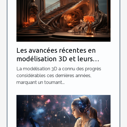
Les avancées récentes en
modélisation 3D et leurs
impacts sur les industries
La modélisation 3D a connu des progrès
créatives
considérables ces dernières années,
marquant un tournant...