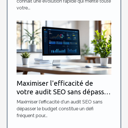
connaît une évolution rapide qui mérite toute
votre...
Maximiser l'efficacité de
votre audit SEO sans dépasser
le budget
Maximiser l'efficacité d'un audit SEO sans
dépasser le budget constitue un défi
fréquent pour...