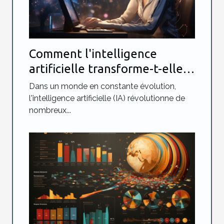
Comment l'intelligence
artificielle transforme-t-elle
les méthodes d'apprentissage
Dans un monde en constante évolution,
des langues en ligne ?
l'intelligence artificielle (IA) révolutionne de
nombreux...