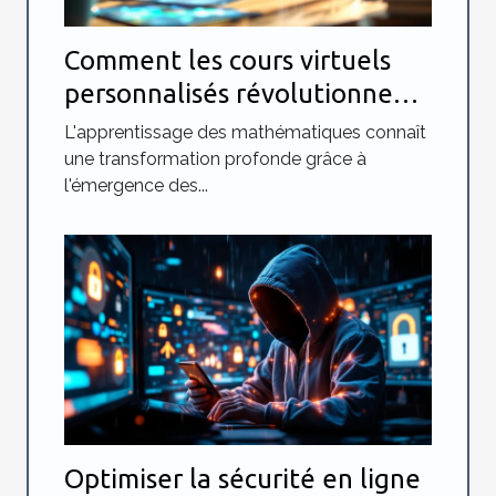
Comment les cours virtuels
personnalisés révolutionnent
l'apprentissage des maths ?
L'apprentissage des mathématiques connaît
une transformation profonde grâce à
l'émergence des...
Optimiser la sécurité en ligne